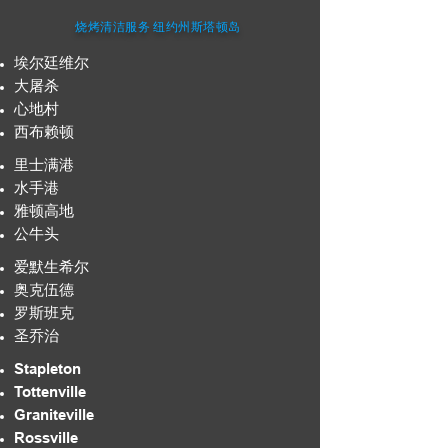
烧烤清洁服务 纽约州斯塔顿岛
埃尔廷维尔
大屠杀
心地村
西布赖顿
里士满港
水手港
雅顿高地
公牛头
爱默生希尔
奥克伍德
罗斯班克
圣乔治
Stapleton
Tottenville
Graniteville
Rossville