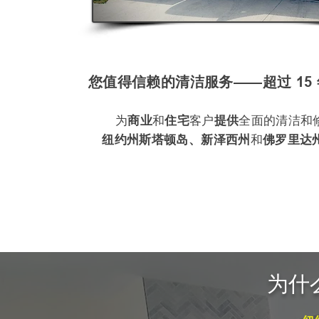
您值得信赖的清洁服务——超过 15
为
商业
和
住宅
客户
提供
全面的清洁和
纽约州斯塔顿岛、
新泽西州
和
佛罗里达
为什么