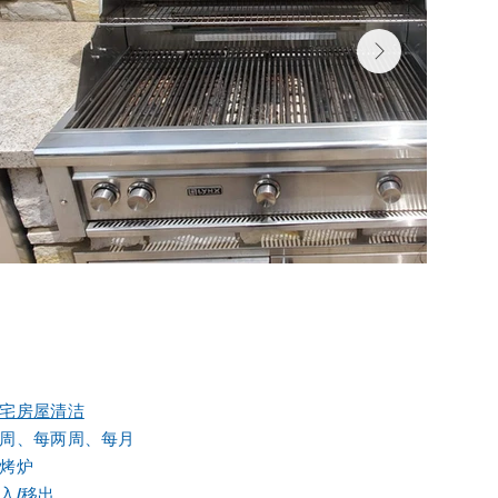
宅房屋清洁
周、每两周、每月
烤炉
入/移出