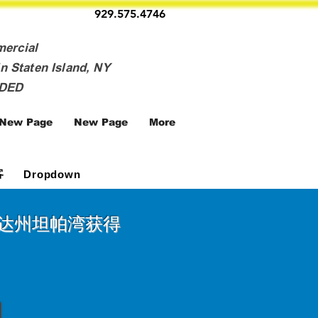
929.575.4746
mercial
n Staten Island, NY
NDED
New Page
New Page
More
客
Dropdown
达州坦帕湾获得