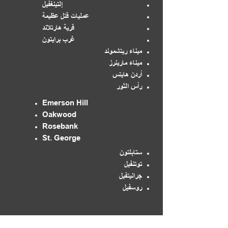
إلتينغفيل
عمليات قتل عظيمة
قرية هارتلاند
غرب برايتون
ميناء ريتشموند
ميناء مارينرز
أردن هايتس
رأس الثور
Emerson Hill
Oakwood
Rosebank
St. George
ستابلتون
توتنفيل
جرانيتفيل
روسفيل