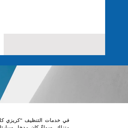
في خدمات التنظيف "كريزي كلي
منزلك. سواءً كان مدخل سيارتك 