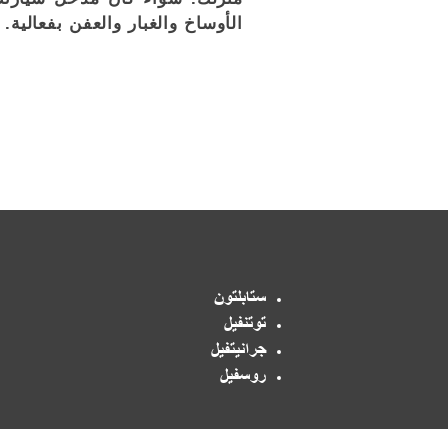
الأوساخ والغبار والعفن بفعالية
ستابلتون
توتنفيل
جرانيتفيل
روسفيل