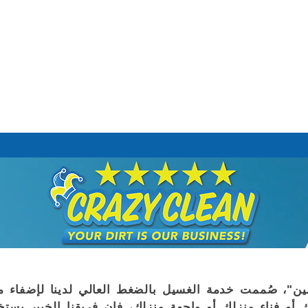
ن"، صُممت خدمة الغسيل بالضغط العالي لدينا لإضفا
أو فناء منزلك أو واجهة منزلك، فإن فريقنا الخبير يست