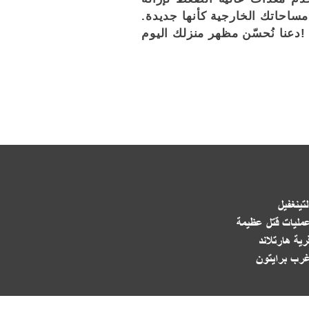
مساحاتك الخارجية كأنها جديدة.
دعنا نُحسّن مظهر منزلك اليوم!
لتينغفيل
مليات قتل عظيمة
رية هارتلاند
رب برايتون