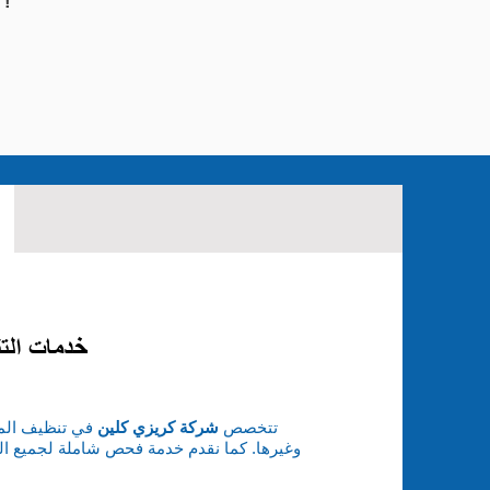
"كريزي كلين" أن يكون منزلك أو عقارك التجاري نظيفًا وجاهزًا لاستقبال عائلتك أو حفلتك القادمة!
خدمات الت
تتخصص
شركة كريزي كلين
في تنظيف الم
وغيرها. كما نقدم خدمة فحص شاملة لجميع ال