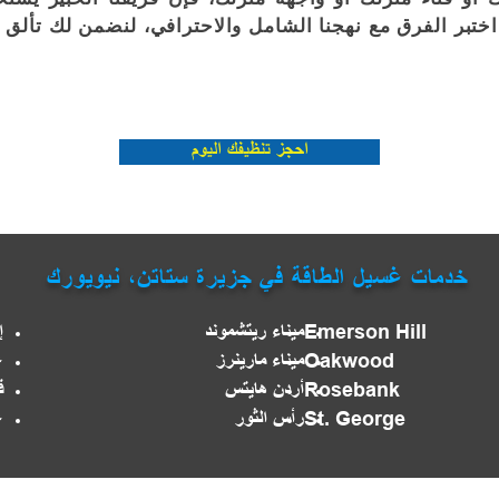
. اختبر الفرق مع نهجنا الشامل والاحترافي، لنضمن لك تألق 
احجز تنظيفك اليوم
خدمات غسيل الطاقة في جزيرة ستاتن، نيويورك
Emerson Hill
ميناء ريتشموند
إ
Oakwood
ميناء مارينرز
ع
Rosebank
أردن هايتس
ق
St. George
رأس الثور
غ