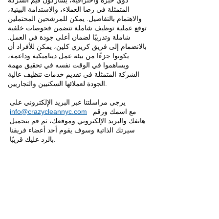
ذوي خبرة واحترافية، يشاركون قيم الشركة
المتمثلة في رضا العملاء، والاستدامة البيئية،
والاهتمام بالتفاصيل. يمكن للمرشحين المحتملين
توقع عملية توظيف شاملة تتضمن فحوصات خلفية
شاملة وتدريبًا لضمان أعلى جودة في العمل.
بالانضمام إلى فريق كريزي كلين، يمكن للأفراد أن
يكونوا جزءًا من بيئة عمل ديناميكية وداعمة،
ويساهموا في الوقت نفسه في تحقيق مهمة
الشركة المتمثلة في تقديم خدمات تنظيف عالية
الجودة لعملائها السكنيين والتجاريين.
يرجى مراسلتنا عبر البريد الإلكتروني على
مع اسمك ورقم
info@crazycleannyc.com
هاتفك والبريد الإلكتروني وموقعك، ثم قم بتحميل
سيرتك الذاتية وسوف يقوم أحد أعضاء فريقنا
بالرد عليك قريبًا.